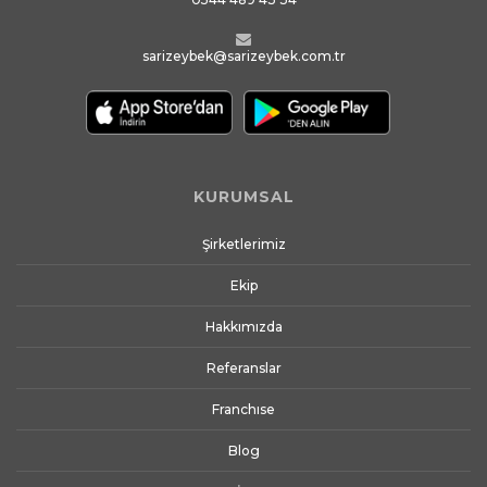
sarizeybek@sarizeybek.com.tr
KURUMSAL
Şirketlerimiz
Ekip
Hakkımızda
Referanslar
Franchıse
Blog