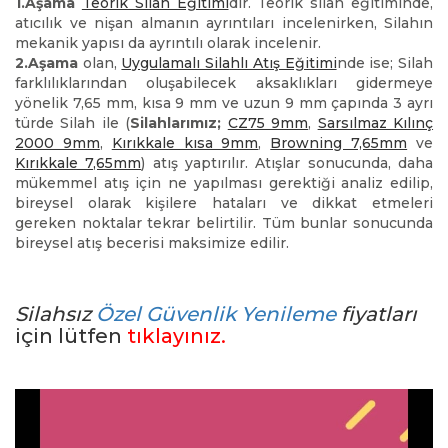
1.Aşama
Teorik Silah Eğitimi
dir. Teorik silah eğitiminde,
atıcılık ve nişan almanın ayrıntıları incelenirken, Silahın
mekanik yapısı da ayrıntılı olarak incelenir.
2.Aşama
olan,
Uygulamalı Silahlı Atış Eğitimi
nde ise; Silah
farklılıklarından oluşabilecek aksaklıkları gidermeye
yönelik 7,65 mm, kısa 9 mm ve uzun 9 mm çapında 3 ayrı
türde Silah ile (
Silahlarımız;
CZ75 9mm
,
Sarsılmaz Kılınç
2000 9mm
,
Kırıkkale kısa 9mm
,
Browning 7,65mm
ve
Kırıkkale 7,65mm
) atış yaptırılır. Atışlar sonucunda, daha
mükemmel atış için ne yapılması gerektiği analiz edilip,
bireysel olarak kişilere hataları ve dikkat etmeleri
gereken noktalar tekrar belirtilir. Tüm bunlar sonucunda
bireysel atış becerisi maksimize edilir.
Silahsız
Özel Güvenlik Yenileme
fiyatları
için lütfen
tıklayınız.