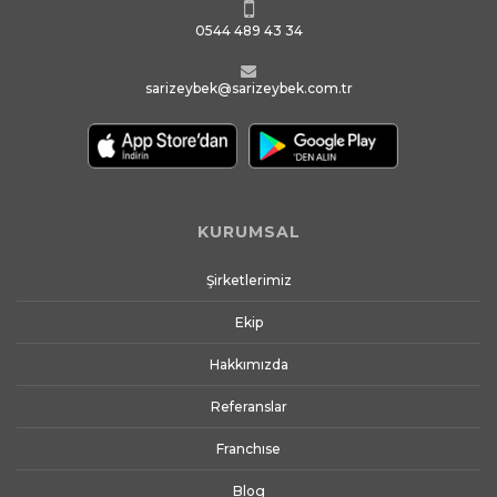
0544 489 43 34
sarizeybek@sarizeybek.com.tr
KURUMSAL
Şirketlerimiz
Ekip
Hakkımızda
Referanslar
Franchıse
Blog