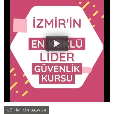
EĞİTİM İÇİN BAŞVUR