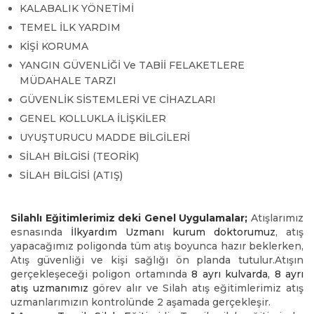
KALABALIK YÖNETİMİ
TEMEL İLK YARDIM
KİŞİ KORUMA
YANGIN GÜVENLİĞİ Ve TABİİ FELAKETLERE
MÜDAHALE TARZI
GÜVENLİK SİSTEMLERİ VE CİHAZLARI
GENEL KOLLUKLA İLİŞKİLER
UYUŞTURUCU MADDE BİLGİLERİ
SİLAH BİLGİSİ (TEORİK)
SİLAH BİLGİSİ (ATIŞ)
Silahlı Eğitimlerimiz deki Genel Uygulamalar;
Atışlarımız
esnasında
İlkyardım Uzmanı kurum doktorumuz
, atış
yapacağımız poligonda tüm atış boyunca hazır beklerken,
Atış güvenliği ve kişi sağlığı ön planda tutulur.Atışın
gerçekleşeceği poligon ortamında
8 ayrı kulvarda, 8 ayrı
atış uzmanımız
görev alır ve Silah atış eğitimlerimiz atış
uzmanlarımızın kontrolünde 2 aşamada gerçekleşir.