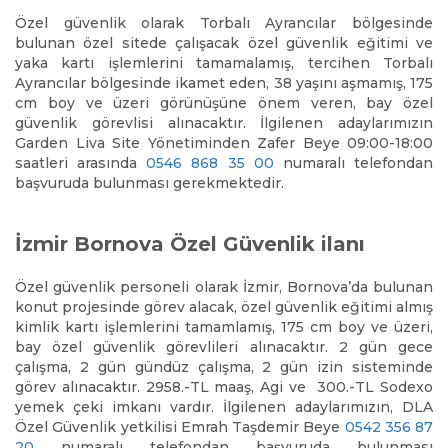
Özel güvenlik olarak Torbalı Ayrancılar bölgesinde
bulunan özel sitede çalışacak özel güvenlik eğitimi ve
yaka kartı işlemlerini tamamalamış, tercihen Torbalı
Ayrancılar bölgesinde ikamet eden, 38 yaşını aşmamış, 175
cm boy ve üzeri görünüşüne önem veren, bay özel
güvenlik görevlisi alınacaktır. İlgilenen adaylarımızın
Garden Liva Site Yönetiminden Zafer Beye 09:00-18:00
saatleri arasında
0546 868 35 00
numaralı telefondan
başvuruda bulunması gerekmektedir.
İzmir Bornova Özel Güvenlik ilanı
Özel güvenlik personeli olarak İzmir, Bornova’da bulunan
konut projesinde görev alacak, özel güvenlik eğitimi almış
kimlik kartı işlemlerini tamamlamış, 175 cm boy ve üzeri,
bay özel güvenlik görevlileri alınacaktır. 2 gün gece
çalışma, 2 gün gündüz çalışma, 2 gün izin sisteminde
görev alınacaktır. 2958.-TL maaş, Agi ve 300.-TL Sodexo
yemek çeki imkanı vardır. İlgilenen adaylarımızın, DLA
Özel Güvenlik yetkilisi Emrah Taşdemir Beye
0542 356 87
20
numaralı telefondan başvuruda bulunması