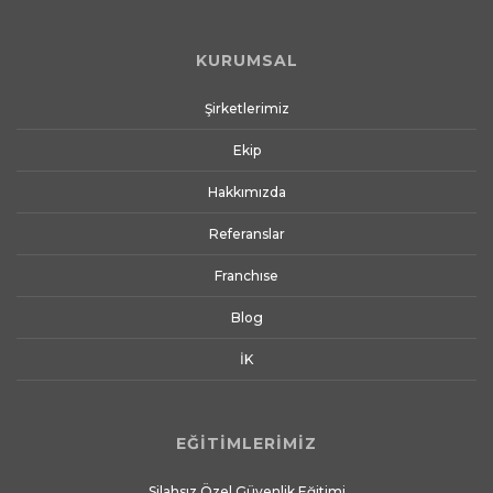
KURUMSAL
Şirketlerimiz
Ekip
Hakkımızda
Referanslar
Franchıse
Blog
İK
EĞİTİMLERİMİZ
Silahsız Özel Güvenlik Eğitimi