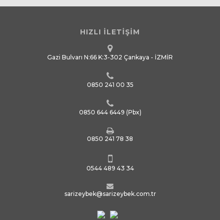
HIZLI İLETİŞİM
Gazi Bulvarı N:66 K:3-302 Çankaya - İZMİR
0850 241 00 35
0850 644 6449
(Pbx)
0850 241 78 38
0544 489 43 34
sarizeybek@sarizeybek.com.tr