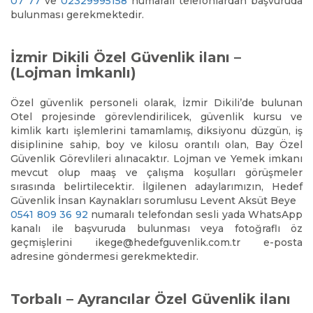
07 77
ve
02329995158
numaralı telefonlardan başvuruda
bulunması gerekmektedir.
İzmir Dikili Özel Güvenlik ilanı –
(Lojman İmkanlı)
Özel güvenlik personeli olarak, İzmir Dikili’de bulunan
Otel projesinde görevlendirilicek, güvenlik kursu ve
kimlik kartı işlemlerini tamamlamış, diksiyonu düzgün, iş
disiplinine sahip, boy ve kilosu orantılı olan, Bay Özel
Güvenlik Görevlileri alınacaktır. Lojman ve Yemek imkanı
mevcut olup maaş ve çalışma koşulları görüşmeler
sırasında belirtilecektir. İlgilenen adaylarımızın, Hedef
Güvenlik İnsan Kaynakları sorumlusu Levent Aksüt Beye
0541 809 36 92
numaralı telefondan sesli yada WhatsApp
kanalı ile başvuruda bulunması veya fotoğraflı öz
geçmişlerini ikege@hedefguvenlik.com.tr e-posta
adresine göndermesi gerekmektedir.
Torbalı – Ayrancılar Özel Güvenlik ilanı