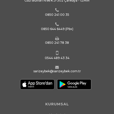
Gazi Bulvarı N:66 K:3-302 Çankaya - İZMİR
0850 241 00 35
0850 644 6449
(Pbx)
0850 241 78 38
0544 489 43 34
sarizeybek@sarizeybek.com.tr
KURUMSAL