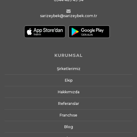
sarizeybek@sarizeybek.com.tr
KURUMSAL
Şirketlerimiz
Ekip
Hakkımızda
Referanslar
Franchıse
Blog