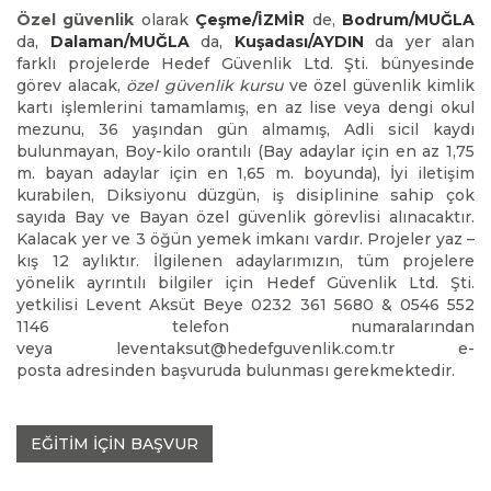
Özel güvenlik
olarak
Çeşme/İZMİR
de,
Bodrum/MUĞLA
da,
Dalaman/MUĞLA
da,
Kuşadası/AYDIN
da yer alan
farklı projelerde Hedef Güvenlik Ltd. Şti. bünyesinde
görev alacak,
özel güvenlik kursu
ve özel güvenlik kimlik
kartı işlemlerini tamamlamış, en az lise veya dengi okul
mezunu, 36 yaşından gün almamış, Adli sicil kaydı
bulunmayan, Boy-kilo orantılı (Bay adaylar için en az 1,75
m. bayan adaylar için en 1,65 m. boyunda), İyi iletişim
kurabilen, Diksiyonu düzgün, iş disiplinine sahip çok
sayıda Bay ve Bayan özel güvenlik görevlisi alınacaktır.
Kalacak yer ve 3 öğün yemek imkanı vardır. Projeler yaz –
kış 12 aylıktır. İlgilenen adaylarımızın, tüm projelere
yönelik ayrıntılı bilgiler için Hedef Güvenlik Ltd. Şti.
yetkilisi Levent Aksüt Beye 0232 361 5680 & 0546 552
1146 telefon numaralarından
veya leventaksut@hedefguvenlik.com.tr e-
posta adresinden başvuruda bulunması gerekmektedir.
EĞİTİM İÇİN BAŞVUR