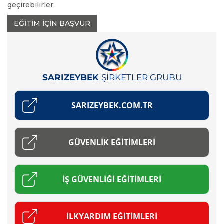
geçirebilirler.
EĞİTİM İÇİN BAŞVUR