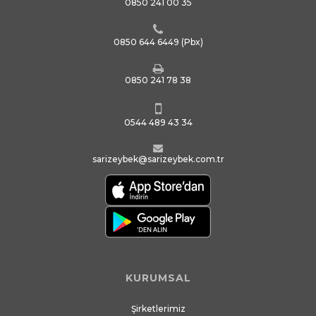
0850 241 00 35
0850 644 6449
(Pbx)
0850 241 78 38
0544 489 43 34
sarizeybek@sarizeybek.com.tr
KURUMSAL
Şirketlerimiz