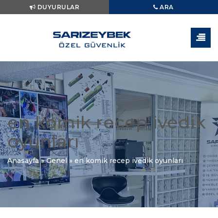
DUYURULAR
ARA
en komik recep ivedik
oyunları
Anasayfa
»
Genel
»
en komik recep ivedik oyunları