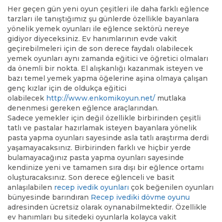
Her geçen gün yeni oyun çeşitleri ile daha farklı eğlence
tarzları ile tanıştığımız şu günlerde özellikle bayanlara
yönelik yemek oyunları ile eğlence sektörü nereye
gidiyor diyeceksiniz. Ev hanımlarının evde vakit
geçirebilmeleri için de son derece faydalı olabilecek
yemek oyunları aynı zamanda eğitici ve öğretici olmaları
da önemli bir nokta. El alışkanlığı kazanmak isteyen ve
bazı temel yemek yapma öğelerine aşina olmaya çalışan
genç kızlar için de oldukça eğitici
olabilecek
http://www.enkomikoyun.net/
mutlaka
denenmesi gereken eğlence araçlarından.
Sadece yemekler için değil özellikle birbirinden çeşitli
tatlı ve pastalar hazırlamak isteyen bayanlara yönelik
pasta yapma oyunları sayesinde asla tatlı araştırma derdi
yaşamayacaksınız. Birbirinden farklı ve hiçbir yerde
bulamayacağınız pasta yapma oyunları sayesinde
kendinize yeni ve tamamen sıra dışı bir eğlence ortamı
oluşturacaksınız. Son derece eğlenceli ve basit
anlaşılabilen
recep ivedik oyunları
çok beğenilen oyunları
bünyesinde barındıran
Recep ivediki dövme oyunu
adresinden ücretsiz olarak oynanabilmektedir. Özellikle
ev hanımları bu sitedeki oyunlarla kolayca vakit