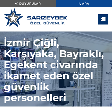
DUYURULAR
ARA
İzmir Çiğli,
Karşıyaka, Bayraklı,
Egekent civarında
ikamet eden özel
güvenlik
personelleri
Anasayfa
»
Genel
»
İzmir Çiğli, Karşıyaka, Bayraklı, Egekent