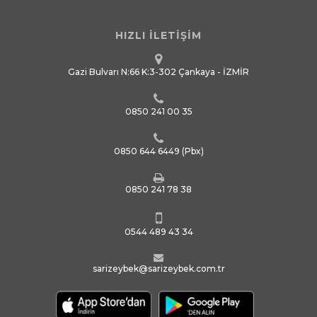
HIZLI İLETİŞİM
Gazi Bulvarı N:66 K:3-302 Çankaya - İZMİR
0850 241 00 35
0850 644 6449
(Pbx)
0850 241 78 38
0544 489 43 34
sarizeybek@sarizeybek.com.tr