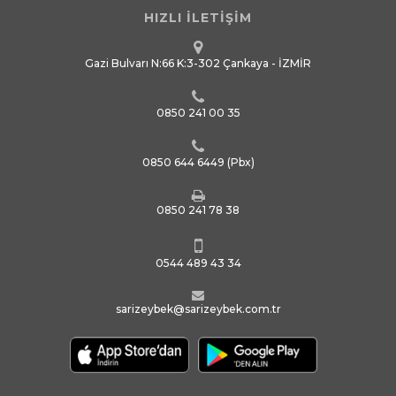
HIZLI İLETİŞİM
Gazi Bulvarı N:66 K:3-302 Çankaya - İZMİR
0850 241 00 35
0850 644 6449
(Pbx)
0850 241 78 38
0544 489 43 34
sarizeybek@sarizeybek.com.tr