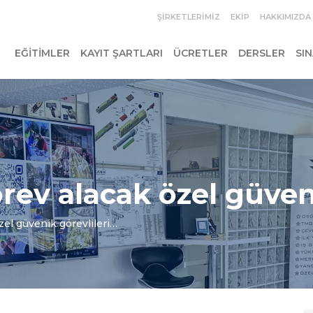
ŞIRKETLERIMIZ
EKIP
HAKKIMIZDA
EĞITIMLER
KAYIT ŞARTLARI
ÜCRETLER
DERSLER
SI
rev alacak özel güven
zel güvenik görevlileri…