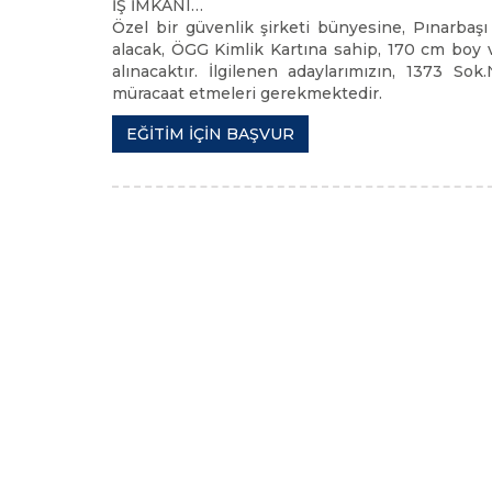
İŞ İMKANI…
Özel bir güvenlik şirketi bünyesine, Pınarbaş
alacak, ÖGG Kimlik Kartına sahip, 170 cm boy 
alınacaktır. İlgilenen adaylarımızın, 1373 S
müracaat etmeleri gerekmektedir.
EĞİTİM İÇİN BAŞVUR