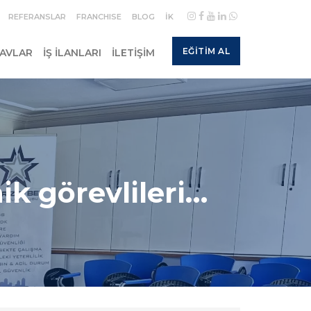
REFERANSLAR
FRANCHISE
BLOG
İK
EĞITIM AL
NAVLAR
İŞ İLANLARI
İLETIŞIM
ik görevlileri…