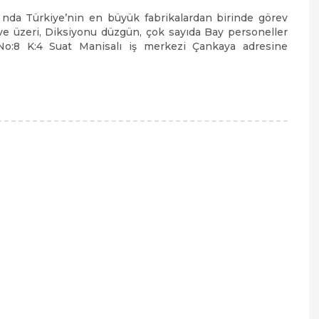
ı nda Türkiye’nin en büyük fabrikalardan birinde görev
ve üzeri, Diksiyonu düzgün, çok sayıda Bay personeller
ok.No:8 K:4 Suat Manisalı iş merkezi Çankaya adresine