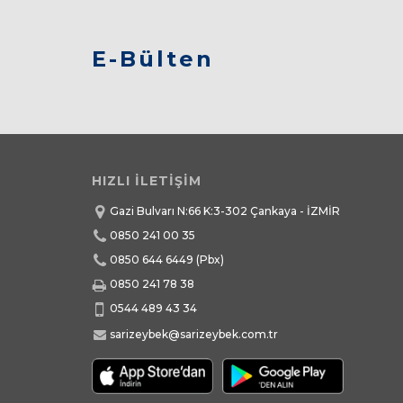
E-Bülten
HIZLI İLETİŞİM
Gazi Bulvarı N:66 K:3-302 Çankaya - İZMİR
0850 241 00 35
0850 644 6449
(Pbx)
0850 241 78 38
0544 489 43 34
sarizeybek@sarizeybek.com.tr