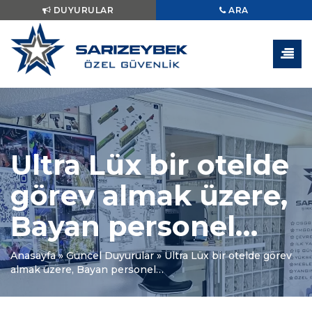
DUYURULAR
ARA
Ultra Lüx bir otelde
görev almak üzere,
Bayan personel…
Anasayfa
»
Güncel Duyurular
»
Ultra Lüx bir otelde görev
almak üzere, Bayan personel…