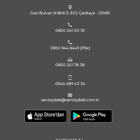
Gazi Bulvarı N:66 K:3-302 Çankaya - İZMİR
0850 241 00 35
0850 644 6449
(Pbx)
0850 241 78 38
0544 489 43 34
sarizeybek@sarizeybek.com.tr